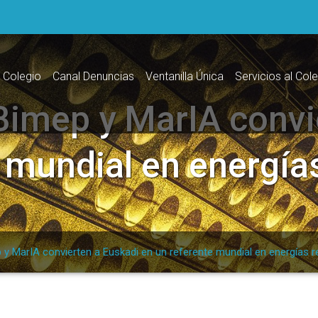
l Colegio
Canal Denuncias
Ventanilla Única
Servicios al Col
Bimep y MarIA convi
e mundial en energía
y MarIA convierten a Euskadi en un referente mundial en energías 