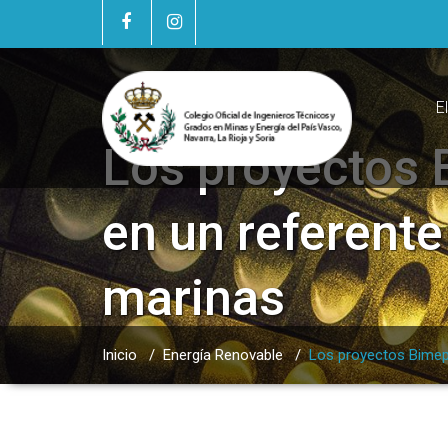
E
Los proyectos 
en un referent
marinas
Inicio
/
Energía Renovable
/
Los proyectos Bimep 