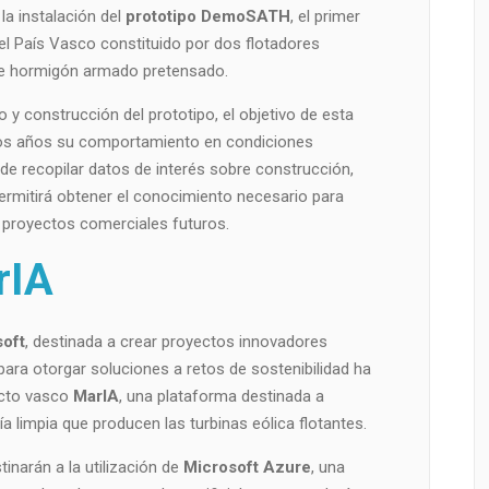
la instalación del
prototipo DemoSATH
, el primer
l País Vasco constituido por dos flotadores
 de hormigón armado pretensado.
y construcción del prototipo, el objetivo de esta
 dos años su comportamiento en condiciones
e recopilar datos de interés sobre construcción,
ermitirá obtener el conocimiento necesario para
 proyectos comerciales futuros.
rIA
oft
, destinada a crear proyectos innovadores
l para otorgar soluciones a retos de sostenibilidad ha
ecto vasco
MarIA
, una plataforma destinada a
ía limpia que producen las turbinas eólica flotantes.
inarán a la utilización de
Microsoft Azure
, una