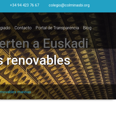
+34 94 423 76 67
colegio@colminasbi.org
egiado
Contacto
Portal de Transparencia
Blog
erten a Euskadi
s renovables
renovables marinas