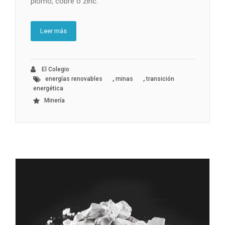
plomo, cobre o zinc.
Leer más
El Colegio
,
,
energías renovables
minas
transición
energética
Minería