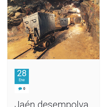
28
Ene
0
Jaén desempolva