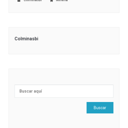
Colminasbi
Minería
Colminasbi